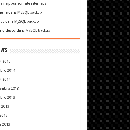
ine pour son site internet ?
eille
dans
MySQL backup
luc
dans
MySQL backup
ard devos
dans
MySQL backup
ives
et 2015
obre 2014
et 2014
embre 2013
obre 2013
 2013
 2013
s 2013