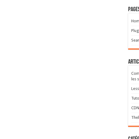
Page
Hom
Plug
Sea
Artic
Com
les 
Less
Tuto
CD
Thel