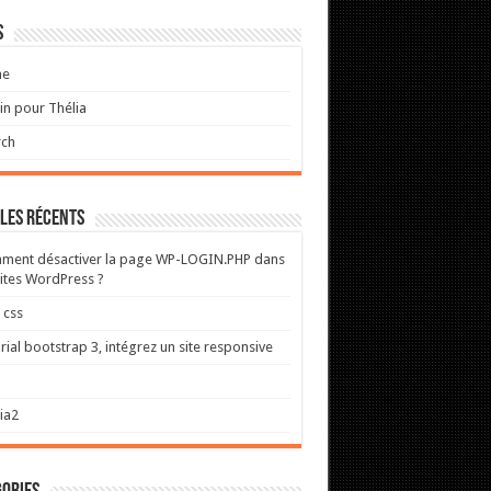
s
e
in pour Thélia
rch
les récents
ment désactiver la page WP-LOGIN.PHP dans
sites WordPress ?
 css
rial bootstrap 3, intégrez un site responsive
N
ia2