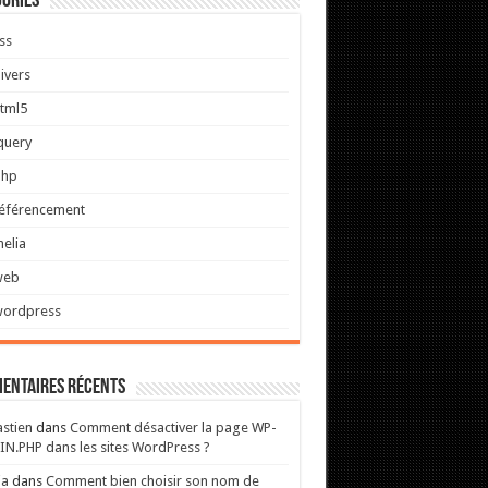
ories
ss
ivers
tml5
query
php
éférencement
helia
web
wordpress
entaires récents
stien
dans
Comment désactiver la page WP-
N.PHP dans les sites WordPress ?
ia
dans
Comment bien choisir son nom de