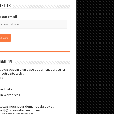
letter
esse email :
rmation
 avez besoin d'un développement particulier
 votre site web :
ry
in Thélia
gin Wordpress
.
actez-nous pour demande de devis :
act[@]site-web-creation.net