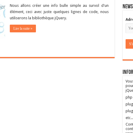
Nous allons créer une info bulle simple au survol d'un
News
élément, ceci avec juste quelques lignes de code, nous
utiliserons la bibliothèque jQuery.
Adr
Lire la suite »
Info
Vous
pour
jQue
php
plug
plu
etc..
Cont
cont