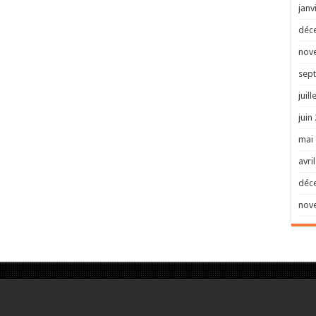
janv
déc
nov
sep
juill
juin
mai
avri
déc
nov