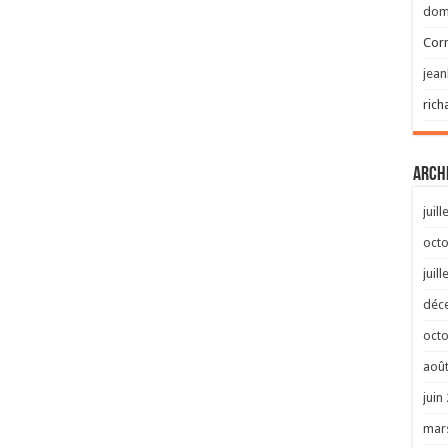
doma
Corn
jean
rich
Arch
juill
oct
juill
déc
oct
août
juin
mar