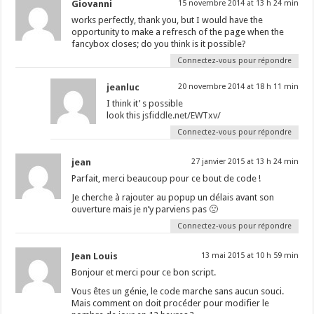
Giovanni
15 novembre 2014 at 13 h 24 min
works perfectly, thank you, but I would have the
opportunity to make a refresch of the page when the
fancybox closes; do you think is it possible?
Connectez-vous pour répondre
jeanluc
20 novembre 2014 at 18 h 11 min
I think it’ s possible
look this
jsfiddle.net/EWTxv/
Connectez-vous pour répondre
jean
27 janvier 2015 at 13 h 24 min
Parfait, merci beaucoup pour ce bout de code !
Je cherche à rajouter au popup un délais avant son
ouverture mais je n’y parviens pas 🙁
Connectez-vous pour répondre
Jean Louis
13 mai 2015 at 10 h 59 min
Bonjour et merci pour ce bon script.
Vous êtes un génie, le code marche sans aucun souci.
Mais comment on doit procéder pour modifier le