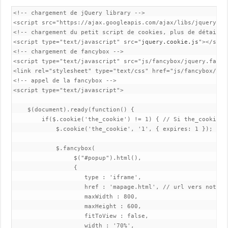
<!-- chargement de jQuery library -->

<script src="https://ajax.googleapis.com/ajax/libs/jquery/1.
<!-- chargement du petit script de cookies, plus de détails 
<script type="text/javascript" src="
jquery.cookie.js
"></scri
<!-- chargement de fancybox -->

<script type="text/javascript" src="js/fancybox/jquery.fancyb
<link rel="stylesheet" type="text/css" href="js/fancybox/jqu
<!-- appel de la fancybox -->

<script type="text/javascript">

    $(document).ready(function() {

        if($.cookie('the_cookie') != 1) { // Si the_cookie n
            $.cookie('the_cookie', '1', { expires: 1 }); // 
            $.fancybox(

                 $("#popup").html(),

                 {

                    type : 'iframe',

                    href : 'mapage.html', // url vers notre 
                    maxWidth : 800,

                    maxHeight : 600,

                    fitToView : false,

                    width : '70%',
