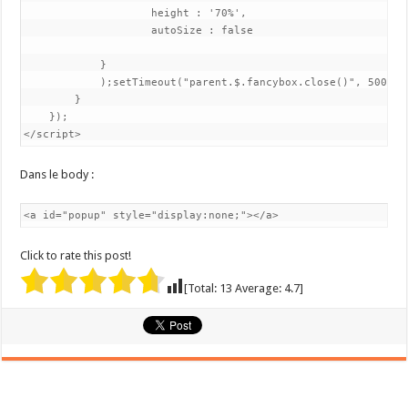
                    height : '70%',

                    autoSize : false

            }

            );setTimeout("parent.$.fancybox.close()", 5000);
        }

    });

</script>
Dans le body :
<a id="popup" style="display:none;"></a>
Click to rate this post!
[Total:
13
Average:
4.7
]