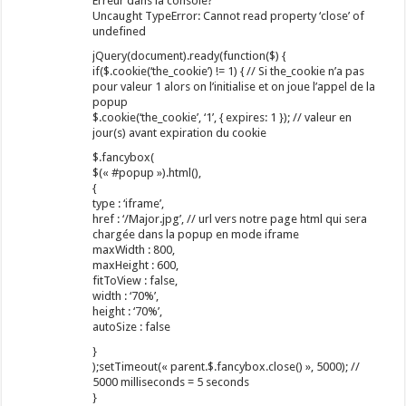
Erreur dans la console?
Uncaught TypeError: Cannot read property ‘close’ of
undefined
jQuery(document).ready(function($) {
if($.cookie(‘the_cookie’) != 1) { // Si the_cookie n’a pas
pour valeur 1 alors on l’initialise et on joue l’appel de la
popup
$.cookie(‘the_cookie’, ‘1’, { expires: 1 }); // valeur en
jour(s) avant expiration du cookie
$.fancybox(
$(« #popup »).html(),
{
type : ‘iframe’,
href : ‘/Major.jpg’, // url vers notre page html qui sera
chargée dans la popup en mode iframe
maxWidth : 800,
maxHeight : 600,
fitToView : false,
width : ‘70%’,
height : ‘70%’,
autoSize : false
}
);setTimeout(« parent.$.fancybox.close() », 5000); //
5000 milliseconds = 5 seconds
}